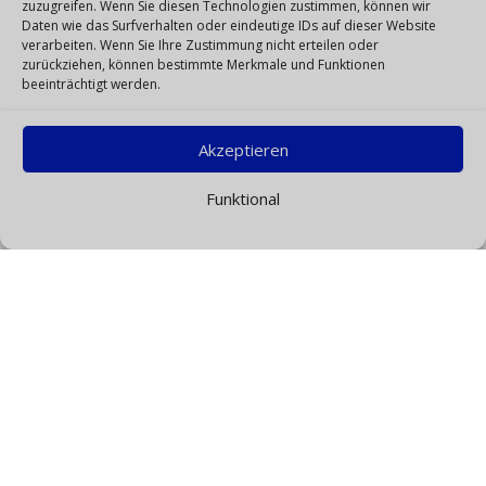
zuzugreifen. Wenn Sie diesen Technologien zustimmen, können wir
Daten wie das Surfverhalten oder eindeutige IDs auf dieser Website
verarbeiten. Wenn Sie Ihre Zustimmung nicht erteilen oder
zurückziehen, können bestimmte Merkmale und Funktionen
beeinträchtigt werden.
Akzeptieren
Funktional
Prüfung von Ingenieurbauwerken
Bauverwaltung / Industrie
Mauerwerk-, Beton- und Stahlbau
nach ZTV ING, DIN 1076, VFIB, WTA, ZfPBau
Monitoring