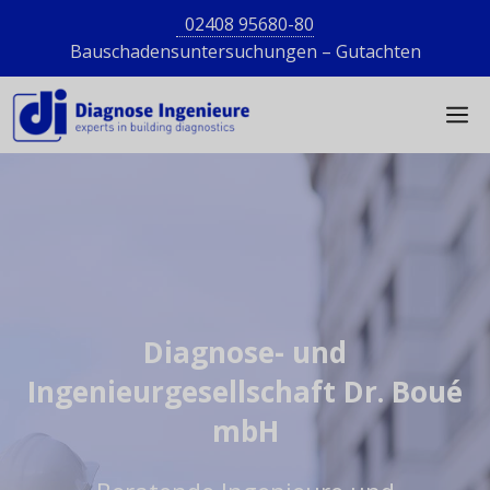
Zum
02408 95680-80
Inhalt
Bauschadensuntersuchungen – Gutachten
springen
M
Diagnose- und
Ingenieurgesellschaft Dr. Boué
mbH